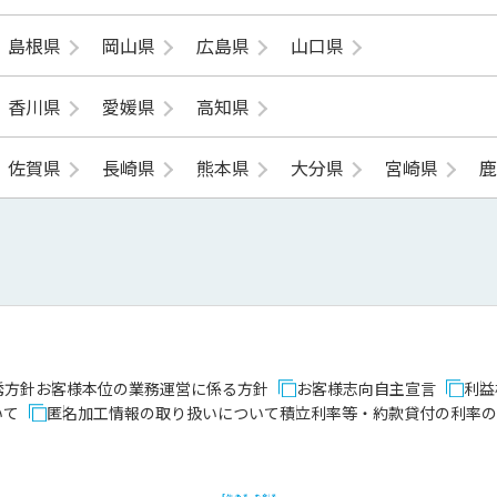
島根県
岡山県
広島県
山口県
香川県
愛媛県
高知県
佐賀県
長崎県
熊本県
大分県
宮崎県
誘方針
お客様本位の業務運営に係る方針
お客様志向自主宣言
利益
いて
匿名加工情報の取り扱いについて
積立利率等・約款貸付の利率の