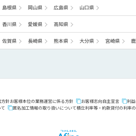
島根県
岡山県
広島県
山口県
香川県
愛媛県
高知県
佐賀県
長崎県
熊本県
大分県
宮崎県
誘方針
お客様本位の業務運営に係る方針
お客様志向自主宣言
利益
いて
匿名加工情報の取り扱いについて
積立利率等・約款貸付の利率の