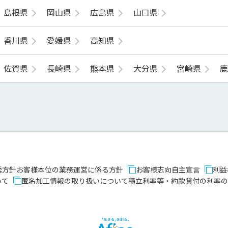
島根県
岡山県
広島県
山口県
香川県
愛媛県
高知県
佐賀県
長崎県
熊本県
大分県
宮崎県
誘方針
お客様本位の業務運営に係る方針
お客様志向自主宣言
利益
いて
匿名加工情報の取り扱いについて
積立利率等・約款貸付の利率の