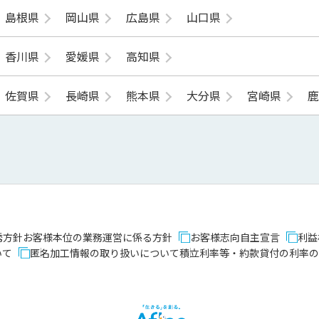
島根県
岡山県
広島県
山口県
香川県
愛媛県
高知県
佐賀県
長崎県
熊本県
大分県
宮崎県
誘方針
お客様本位の業務運営に係る方針
お客様志向自主宣言
利益
いて
匿名加工情報の取り扱いについて
積立利率等・約款貸付の利率の