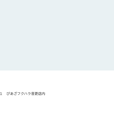
１ ぴあざフクハラ音更店内