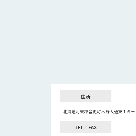
住所
北海道河東郡音更町木野大通東１６－
TEL／FAX