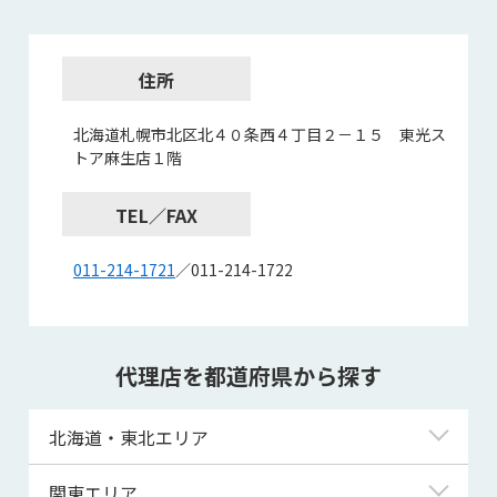
住所
北海道札幌市北区北４０条西４丁目２－１５ 東光ス
トア麻生店１階
TEL／FAX
011-214-1721
／011-214-1722
代理店を都道府県から探す
北海道・東北エリア
北海道
関東エリア