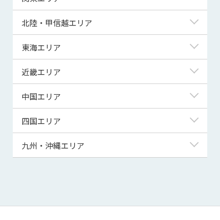
青森県
東京都
北陸・甲信越エリア
岩手県
神奈川県
新潟県
東海エリア
宮城県
埼玉県
富山県
岐阜県
近畿エリア
秋田県
千葉県
石川県
静岡県
滋賀県
中国エリア
山形県
茨城県
福井県
愛知県
京都府
鳥取県
四国エリア
福島県
群馬県
山梨県
三重県
大阪府
島根県
徳島県
九州・沖縄エリア
栃木県
長野県
兵庫県
岡山県
香川県
福岡県
奈良県
広島県
愛媛県
佐賀県
和歌山県
山口県
高知県
長崎県