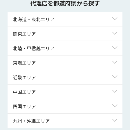
代理店を都道府県から探す
北海道・東北エリア
北海道
関東エリア
青森県
東京都
北陸・甲信越エリア
岩手県
神奈川県
新潟県
東海エリア
宮城県
埼玉県
富山県
岐阜県
近畿エリア
秋田県
千葉県
石川県
静岡県
滋賀県
中国エリア
山形県
茨城県
福井県
愛知県
京都府
鳥取県
四国エリア
福島県
群馬県
山梨県
三重県
大阪府
島根県
徳島県
九州・沖縄エリア
栃木県
長野県