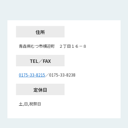
住所
青森県むつ市横迎町 ２丁目１６－８
TEL／FAX
0175-33-8215
／0175-33-8238
定休日
土,日,祝祭日