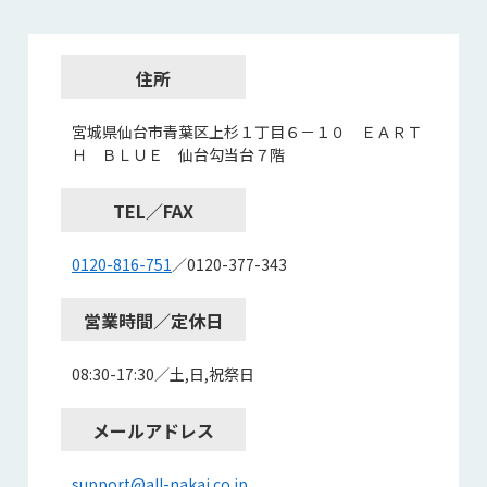
住所
宮城県仙台市青葉区上杉１丁目６－１０ ＥＡＲＴ
Ｈ ＢＬＵＥ 仙台勾当台７階
TEL／FAX
0120-816-751
／0120-377-343
営業時間／定休日
08:30-17:30／土,日,祝祭日
メールアドレス
support@all-nakai.co.jp