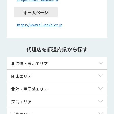
ホームページ
https://www.all-nakai.co.jp
代理店を都道府県から探す
北海道・東北エリア
北海道
関東エリア
青森県
東京都
北陸・甲信越エリア
岩手県
神奈川県
新潟県
東海エリア
宮城県
埼玉県
富山県
岐阜県