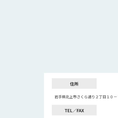
住所
岩手県北上市さくら通り２丁目１０－
TEL／FAX