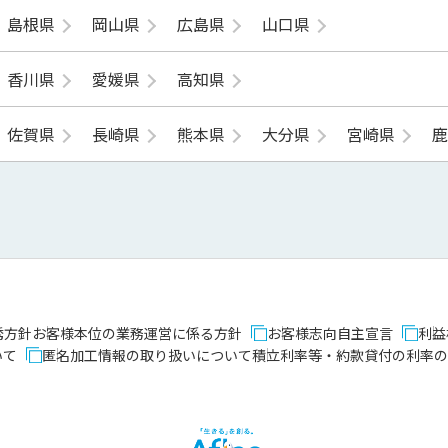
島根県
岡山県
広島県
山口県
香川県
愛媛県
高知県
佐賀県
長崎県
熊本県
大分県
宮崎県
誘方針
お客様本位の業務運営に係る方針
お客様志向自主宣言
利益
いて
匿名加工情報の取り扱いについて
積立利率等・約款貸付の利率の