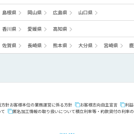
島根県
岡山県
広島県
山口県
香川県
愛媛県
高知県
佐賀県
長崎県
熊本県
大分県
宮崎県
誘方針
お客様本位の業務運営に係る方針
お客様志向自主宣言
利益
いて
匿名加工情報の取り扱いについて
積立利率等・約款貸付の利率の