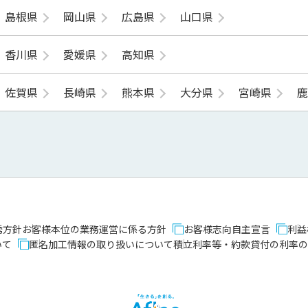
島根県
岡山県
広島県
山口県
香川県
愛媛県
高知県
佐賀県
長崎県
熊本県
大分県
宮崎県
誘方針
お客様本位の業務運営に係る方針
お客様志向自主宣言
利益
いて
匿名加工情報の取り扱いについて
積立利率等・約款貸付の利率の