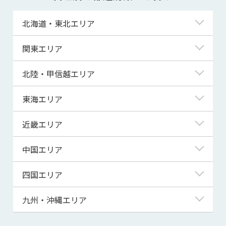
北海道・東北エリア
北海道
関東エリア
青森県
東京都
北陸・甲信越エリア
岩手県
神奈川県
新潟県
東海エリア
宮城県
埼玉県
富山県
岐阜県
近畿エリア
秋田県
千葉県
石川県
静岡県
滋賀県
中国エリア
山形県
茨城県
福井県
愛知県
京都府
鳥取県
四国エリア
福島県
群馬県
山梨県
三重県
大阪府
島根県
徳島県
九州・沖縄エリア
栃木県
長野県
兵庫県
岡山県
香川県
福岡県