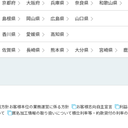
京都府
大阪府
兵庫県
奈良県
和歌山県
島根県
岡山県
広島県
山口県
香川県
愛媛県
高知県
佐賀県
長崎県
熊本県
大分県
宮崎県
誘方針
お客様本位の業務運営に係る方針
お客様志向自主宣言
利益
いて
匿名加工情報の取り扱いについて
積立利率等・約款貸付の利率の