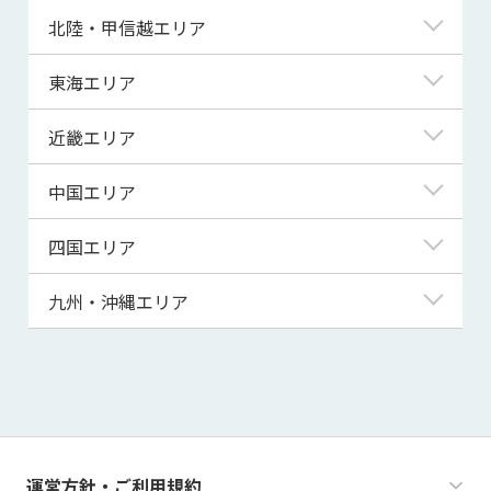
青森県
東京都
北陸・甲信越エリア
岩手県
神奈川県
新潟県
東海エリア
宮城県
埼玉県
富山県
岐阜県
近畿エリア
秋田県
千葉県
石川県
静岡県
滋賀県
中国エリア
山形県
茨城県
福井県
愛知県
京都府
鳥取県
四国エリア
福島県
群馬県
山梨県
三重県
大阪府
島根県
徳島県
九州・沖縄エリア
栃木県
長野県
兵庫県
岡山県
香川県
福岡県
奈良県
広島県
愛媛県
佐賀県
和歌山県
山口県
高知県
長崎県
運営方針・ご利用規約