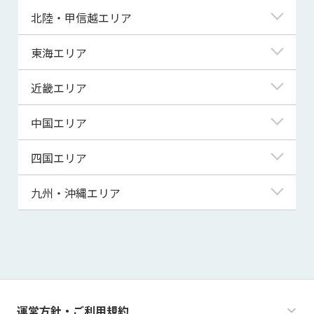
青森県
東京都
北陸・甲信越エリア
岩手県
神奈川県
新潟県
東海エリア
宮城県
埼玉県
富山県
岐阜県
近畿エリア
秋田県
千葉県
石川県
静岡県
滋賀県
中国エリア
山形県
茨城県
福井県
愛知県
京都府
鳥取県
四国エリア
福島県
群馬県
山梨県
三重県
大阪府
島根県
徳島県
九州・沖縄エリア
栃木県
長野県
兵庫県
岡山県
香川県
福岡県
奈良県
広島県
愛媛県
佐賀県
和歌山県
山口県
高知県
長崎県
運営方針・ご利用規約