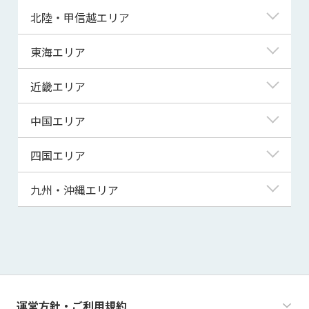
青森県
東京都
北陸・甲信越エリア
岩手県
神奈川県
新潟県
東海エリア
宮城県
埼玉県
富山県
岐阜県
近畿エリア
秋田県
千葉県
石川県
静岡県
滋賀県
中国エリア
山形県
茨城県
福井県
愛知県
京都府
鳥取県
四国エリア
福島県
群馬県
山梨県
三重県
大阪府
島根県
徳島県
九州・沖縄エリア
栃木県
長野県
兵庫県
岡山県
香川県
福岡県
奈良県
広島県
愛媛県
佐賀県
和歌山県
山口県
高知県
長崎県
運営方針・ご利用規約