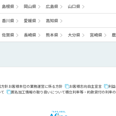
島根県
岡山県
広島県
山口県
香川県
愛媛県
高知県
佐賀県
長崎県
熊本県
大分県
宮崎県
誘方針
お客様本位の業務運営に係る方針
お客様志向自主宣言
利益
いて
匿名加工情報の取り扱いについて
積立利率等・約款貸付の利率の