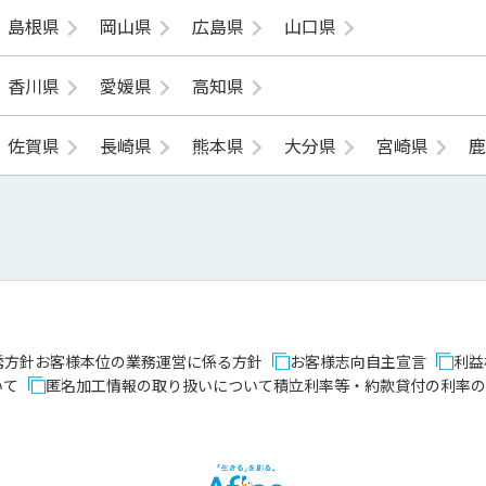
島根県
岡山県
広島県
山口県
香川県
愛媛県
高知県
佐賀県
長崎県
熊本県
大分県
宮崎県
誘方針
お客様本位の業務運営に係る方針
お客様志向自主宣言
利益
いて
匿名加工情報の取り扱いについて
積立利率等・約款貸付の利率の