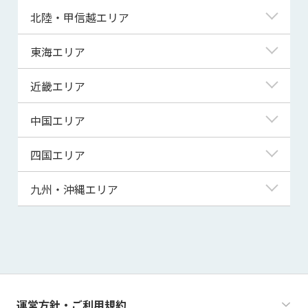
青森県
東京都
北陸・甲信越エリア
岩手県
神奈川県
新潟県
東海エリア
宮城県
埼玉県
富山県
岐阜県
近畿エリア
秋田県
千葉県
石川県
静岡県
滋賀県
中国エリア
山形県
茨城県
福井県
愛知県
京都府
鳥取県
四国エリア
福島県
群馬県
山梨県
三重県
大阪府
島根県
徳島県
九州・沖縄エリア
栃木県
長野県
兵庫県
岡山県
香川県
福岡県
奈良県
広島県
愛媛県
佐賀県
和歌山県
山口県
高知県
長崎県
運営方針・ご利用規約