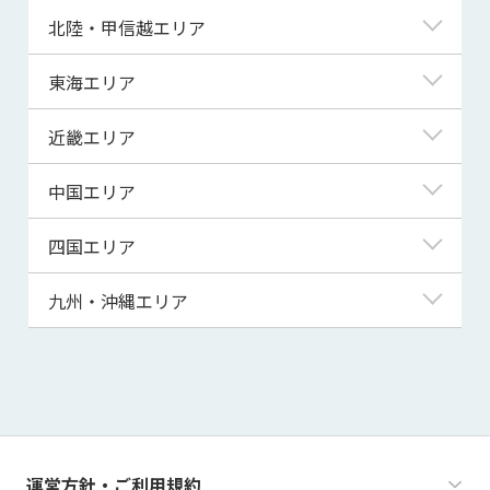
青森県
東京都
北陸・甲信越エリア
岩手県
神奈川県
新潟県
東海エリア
宮城県
埼玉県
富山県
岐阜県
近畿エリア
秋田県
千葉県
石川県
静岡県
滋賀県
中国エリア
山形県
茨城県
福井県
愛知県
京都府
鳥取県
四国エリア
福島県
群馬県
山梨県
三重県
大阪府
島根県
徳島県
九州・沖縄エリア
栃木県
長野県
兵庫県
岡山県
香川県
福岡県
奈良県
広島県
愛媛県
佐賀県
和歌山県
山口県
高知県
長崎県
運営方針・ご利用規約