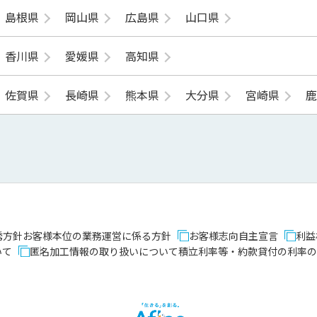
島根県
岡山県
広島県
山口県
香川県
愛媛県
高知県
佐賀県
長崎県
熊本県
大分県
宮崎県
誘方針
お客様本位の業務運営に係る方針
お客様志向自主宣言
利益
いて
匿名加工情報の取り扱いについて
積立利率等・約款貸付の利率の