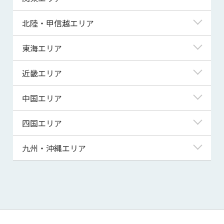
青森県
東京都
北陸・甲信越エリア
岩手県
神奈川県
新潟県
東海エリア
宮城県
埼玉県
富山県
岐阜県
近畿エリア
秋田県
千葉県
石川県
静岡県
滋賀県
中国エリア
山形県
茨城県
福井県
愛知県
京都府
鳥取県
四国エリア
福島県
群馬県
山梨県
三重県
大阪府
島根県
徳島県
九州・沖縄エリア
栃木県
長野県
兵庫県
岡山県
香川県
福岡県
奈良県
広島県
愛媛県
佐賀県
和歌山県
山口県
高知県
長崎県