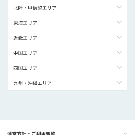
青森県
東京都
北陸・甲信越エリア
岩手県
神奈川県
新潟県
東海エリア
宮城県
埼玉県
富山県
岐阜県
近畿エリア
秋田県
千葉県
石川県
静岡県
滋賀県
中国エリア
山形県
茨城県
福井県
愛知県
京都府
鳥取県
四国エリア
福島県
群馬県
山梨県
三重県
大阪府
島根県
徳島県
九州・沖縄エリア
栃木県
長野県
兵庫県
岡山県
香川県
福岡県
奈良県
広島県
愛媛県
佐賀県
和歌山県
山口県
高知県
長崎県
運営方針・ご利用規約