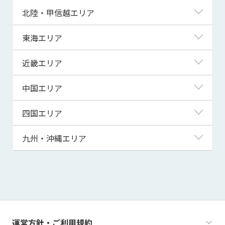
青森県
東京都
北陸・甲信越エリア
岩手県
神奈川県
新潟県
東海エリア
宮城県
埼玉県
富山県
岐阜県
近畿エリア
秋田県
千葉県
石川県
静岡県
滋賀県
中国エリア
山形県
茨城県
福井県
愛知県
京都府
鳥取県
四国エリア
福島県
群馬県
山梨県
三重県
大阪府
島根県
徳島県
九州・沖縄エリア
栃木県
長野県
兵庫県
岡山県
香川県
福岡県
奈良県
広島県
愛媛県
佐賀県
和歌山県
山口県
高知県
長崎県
運営方針・ご利用規約