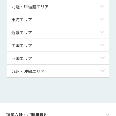
青森県
東京都
北陸・甲信越エリア
岩手県
神奈川県
新潟県
東海エリア
宮城県
埼玉県
富山県
岐阜県
近畿エリア
秋田県
千葉県
石川県
静岡県
滋賀県
中国エリア
山形県
茨城県
福井県
愛知県
京都府
鳥取県
四国エリア
福島県
群馬県
山梨県
三重県
大阪府
島根県
徳島県
九州・沖縄エリア
栃木県
長野県
兵庫県
岡山県
香川県
福岡県
奈良県
広島県
愛媛県
佐賀県
和歌山県
山口県
高知県
長崎県
運営方針・ご利用規約