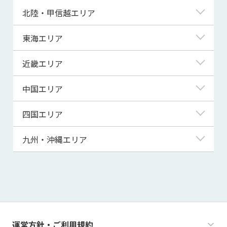
青森県
東京都
北陸・甲信越エリア
岩手県
神奈川県
新潟県
東海エリア
宮城県
埼玉県
富山県
岐阜県
近畿エリア
秋田県
千葉県
石川県
静岡県
滋賀県
中国エリア
山形県
茨城県
福井県
愛知県
京都府
鳥取県
四国エリア
福島県
群馬県
山梨県
三重県
大阪府
島根県
徳島県
九州・沖縄エリア
栃木県
長野県
兵庫県
岡山県
香川県
福岡県
奈良県
広島県
愛媛県
佐賀県
和歌山県
山口県
高知県
長崎県
運営方針・ご利用規約