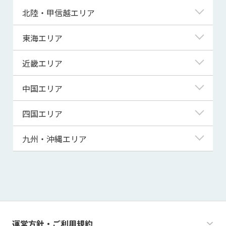
青森県
東京都
北陸・甲信越エリア
岩手県
神奈川県
新潟県
東海エリア
宮城県
埼玉県
富山県
岐阜県
近畿エリア
秋田県
千葉県
石川県
静岡県
滋賀県
中国エリア
山形県
茨城県
福井県
愛知県
京都府
鳥取県
四国エリア
福島県
群馬県
山梨県
三重県
大阪府
島根県
徳島県
九州・沖縄エリア
栃木県
長野県
兵庫県
岡山県
香川県
福岡県
奈良県
広島県
愛媛県
佐賀県
和歌山県
山口県
高知県
長崎県
運営方針・ご利用規約