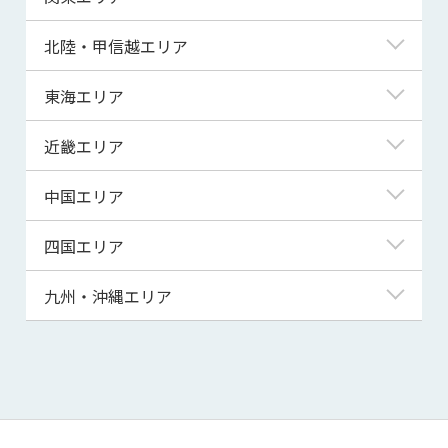
青森県
東京都
北陸・甲信越エリア
岩手県
神奈川県
新潟県
東海エリア
宮城県
埼玉県
富山県
岐阜県
近畿エリア
秋田県
千葉県
石川県
静岡県
滋賀県
中国エリア
山形県
茨城県
福井県
愛知県
京都府
鳥取県
四国エリア
福島県
群馬県
山梨県
三重県
大阪府
島根県
徳島県
九州・沖縄エリア
栃木県
長野県
兵庫県
岡山県
香川県
福岡県
奈良県
広島県
愛媛県
佐賀県
和歌山県
山口県
高知県
長崎県