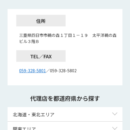
住所
三重県四日市市鵜の森１丁目１－１９ 太平洋鵜の森
ビル３階Ｂ
TEL／FAX
059-328-5801
／059-328-5802
代理店を都道府県から探す
北海道・東北エリア
北海道
関東エリア