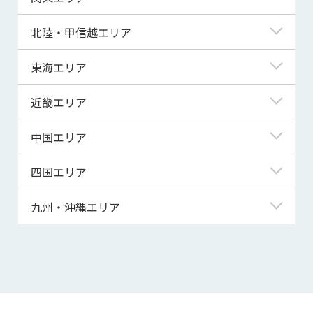
青森県
東京都
北陸・甲信越エリア
岩手県
神奈川県
新潟県
東海エリア
宮城県
埼玉県
富山県
岐阜県
近畿エリア
秋田県
千葉県
石川県
静岡県
滋賀県
中国エリア
山形県
茨城県
福井県
愛知県
京都府
鳥取県
四国エリア
福島県
群馬県
山梨県
三重県
大阪府
島根県
徳島県
九州・沖縄エリア
栃木県
長野県
兵庫県
岡山県
香川県
福岡県
奈良県
広島県
愛媛県
佐賀県
和歌山県
山口県
高知県
長崎県