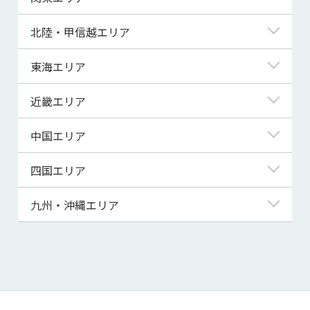
青森県
東京都
北陸・甲信越エリア
岩手県
神奈川県
新潟県
東海エリア
宮城県
埼玉県
富山県
岐阜県
近畿エリア
秋田県
千葉県
石川県
静岡県
滋賀県
中国エリア
山形県
茨城県
福井県
愛知県
京都府
鳥取県
四国エリア
福島県
群馬県
山梨県
三重県
大阪府
島根県
徳島県
九州・沖縄エリア
栃木県
長野県
兵庫県
岡山県
香川県
福岡県
奈良県
広島県
愛媛県
佐賀県
和歌山県
山口県
高知県
長崎県