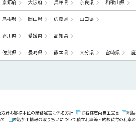
京都府
大阪府
兵庫県
奈良県
和歌山県
島根県
岡山県
広島県
山口県
香川県
愛媛県
高知県
佐賀県
長崎県
熊本県
大分県
宮崎県
誘方針
お客様本位の業務運営に係る方針
お客様志向自主宣言
利益
いて
匿名加工情報の取り扱いについて
積立利率等・約款貸付の利率の