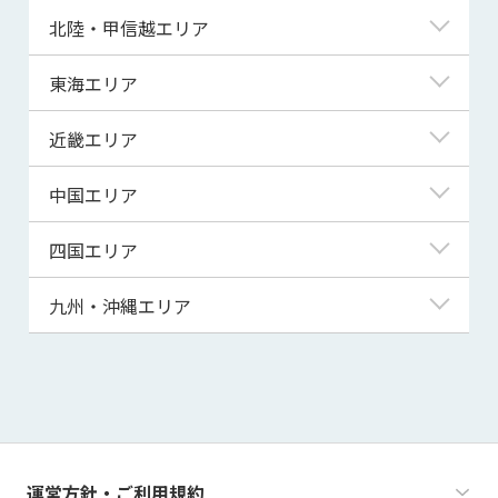
青森県
東京都
北陸・甲信越エリア
岩手県
神奈川県
新潟県
東海エリア
宮城県
埼玉県
富山県
岐阜県
近畿エリア
秋田県
千葉県
石川県
静岡県
滋賀県
中国エリア
山形県
茨城県
福井県
愛知県
京都府
鳥取県
四国エリア
福島県
群馬県
山梨県
三重県
大阪府
島根県
徳島県
九州・沖縄エリア
栃木県
長野県
兵庫県
岡山県
香川県
福岡県
奈良県
広島県
愛媛県
佐賀県
和歌山県
山口県
高知県
長崎県
運営方針・ご利用規約