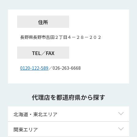
住所
長野県長野市吉田２丁目４－２８－２０２
TEL／FAX
0120-122-589
／026-263-6668
代理店を都道府県から探す
北海道・東北エリア
北海道
関東エリア