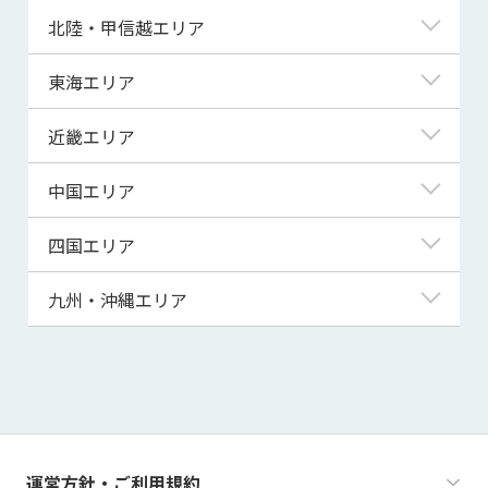
青森県
東京都
北陸・甲信越エリア
岩手県
神奈川県
新潟県
東海エリア
宮城県
埼玉県
富山県
岐阜県
近畿エリア
秋田県
千葉県
石川県
静岡県
滋賀県
中国エリア
山形県
茨城県
福井県
愛知県
京都府
鳥取県
四国エリア
福島県
群馬県
山梨県
三重県
大阪府
島根県
徳島県
九州・沖縄エリア
栃木県
長野県
兵庫県
岡山県
香川県
福岡県
奈良県
広島県
愛媛県
佐賀県
和歌山県
山口県
高知県
長崎県
運営方針・ご利用規約