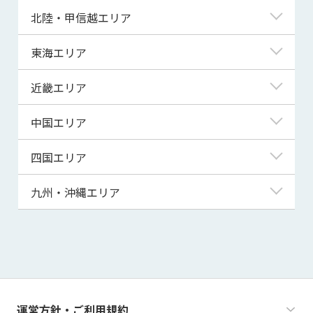
青森県
東京都
北陸・甲信越エリア
岩手県
神奈川県
新潟県
東海エリア
宮城県
埼玉県
富山県
岐阜県
近畿エリア
秋田県
千葉県
石川県
静岡県
滋賀県
中国エリア
山形県
茨城県
福井県
愛知県
京都府
鳥取県
四国エリア
福島県
群馬県
山梨県
三重県
大阪府
島根県
徳島県
九州・沖縄エリア
栃木県
長野県
兵庫県
岡山県
香川県
福岡県
奈良県
広島県
愛媛県
佐賀県
和歌山県
山口県
高知県
長崎県
運営方針・ご利用規約