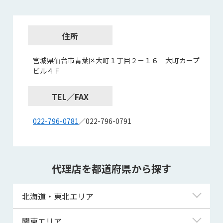
住所
宮城県仙台市青葉区大町１丁目２－１６ 大町カープ
ビル４Ｆ
TEL／FAX
022-796-0781
／022-796-0791
代理店を都道府県から探す
北海道・東北エリア
北海道
関東エリア