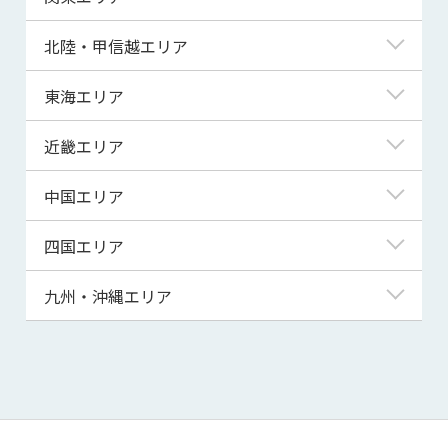
青森県
東京都
北陸・甲信越エリア
岩手県
神奈川県
新潟県
東海エリア
宮城県
埼玉県
富山県
岐阜県
近畿エリア
秋田県
千葉県
石川県
静岡県
滋賀県
中国エリア
山形県
茨城県
福井県
愛知県
京都府
鳥取県
四国エリア
福島県
群馬県
山梨県
三重県
大阪府
島根県
徳島県
九州・沖縄エリア
栃木県
長野県
兵庫県
岡山県
香川県
福岡県
奈良県
広島県
愛媛県
佐賀県
和歌山県
山口県
高知県
長崎県