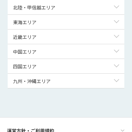
青森県
東京都
北陸・甲信越エリア
岩手県
神奈川県
新潟県
東海エリア
宮城県
埼玉県
富山県
岐阜県
近畿エリア
秋田県
千葉県
石川県
静岡県
滋賀県
中国エリア
山形県
茨城県
福井県
愛知県
京都府
鳥取県
四国エリア
福島県
群馬県
山梨県
三重県
大阪府
島根県
徳島県
九州・沖縄エリア
栃木県
長野県
兵庫県
岡山県
香川県
福岡県
奈良県
広島県
愛媛県
佐賀県
和歌山県
山口県
高知県
長崎県
運営方針・ご利用規約