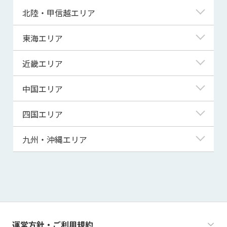
青森県
東京都
北陸・甲信越エリア
岩手県
神奈川県
新潟県
東海エリア
宮城県
埼玉県
富山県
岐阜県
近畿エリア
秋田県
千葉県
石川県
静岡県
滋賀県
中国エリア
山形県
茨城県
福井県
愛知県
京都府
鳥取県
四国エリア
福島県
群馬県
山梨県
三重県
大阪府
島根県
徳島県
九州・沖縄エリア
栃木県
長野県
兵庫県
岡山県
香川県
福岡県
奈良県
広島県
愛媛県
佐賀県
和歌山県
山口県
高知県
長崎県
運営方針・ご利用規約