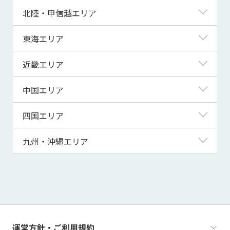
青森県
東京都
北陸・甲信越エリア
岩手県
神奈川県
新潟県
東海エリア
宮城県
埼玉県
富山県
岐阜県
近畿エリア
秋田県
千葉県
石川県
静岡県
滋賀県
中国エリア
山形県
茨城県
福井県
愛知県
京都府
鳥取県
四国エリア
福島県
群馬県
山梨県
三重県
大阪府
島根県
徳島県
九州・沖縄エリア
栃木県
長野県
兵庫県
岡山県
香川県
福岡県
奈良県
広島県
愛媛県
佐賀県
和歌山県
山口県
高知県
長崎県
運営方針・ご利用規約