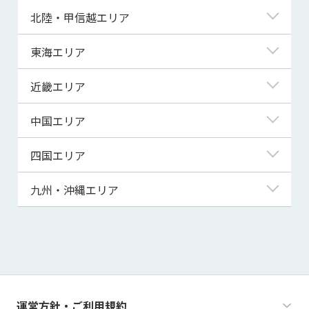
青森県
東京都
北陸・甲信越エリア
岩手県
神奈川県
新潟県
東海エリア
宮城県
埼玉県
富山県
岐阜県
近畿エリア
秋田県
千葉県
石川県
静岡県
滋賀県
中国エリア
山形県
茨城県
福井県
愛知県
京都府
鳥取県
四国エリア
福島県
群馬県
山梨県
三重県
大阪府
島根県
徳島県
九州・沖縄エリア
栃木県
長野県
兵庫県
岡山県
香川県
福岡県
奈良県
広島県
愛媛県
佐賀県
和歌山県
山口県
高知県
長崎県
運営方針・ご利用規約