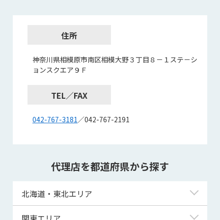
住所
神奈川県相模原市南区相模大野３丁目８－１ステ－シ
ョンスクエア９Ｆ
TEL／FAX
042-767-3181
／042-767-2191
代理店を都道府県から探す
北海道・東北エリア
北海道
関東エリア