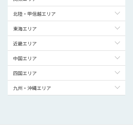
青森県
東京都
北陸・甲信越エリア
岩手県
神奈川県
新潟県
東海エリア
宮城県
埼玉県
富山県
岐阜県
近畿エリア
秋田県
千葉県
石川県
静岡県
滋賀県
中国エリア
山形県
茨城県
福井県
愛知県
京都府
鳥取県
四国エリア
福島県
群馬県
山梨県
三重県
大阪府
島根県
徳島県
九州・沖縄エリア
栃木県
長野県
兵庫県
岡山県
香川県
福岡県
奈良県
広島県
愛媛県
佐賀県
和歌山県
山口県
高知県
長崎県