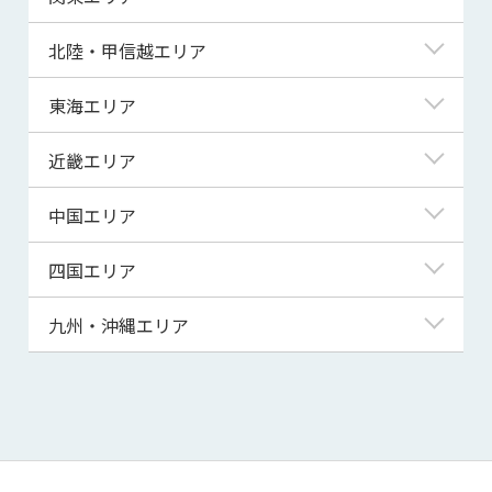
青森県
東京都
北陸・甲信越エリア
岩手県
神奈川県
新潟県
東海エリア
宮城県
埼玉県
富山県
岐阜県
近畿エリア
秋田県
千葉県
石川県
静岡県
滋賀県
中国エリア
山形県
茨城県
福井県
愛知県
京都府
鳥取県
四国エリア
福島県
群馬県
山梨県
三重県
大阪府
島根県
徳島県
九州・沖縄エリア
栃木県
長野県
兵庫県
岡山県
香川県
福岡県
奈良県
広島県
愛媛県
佐賀県
和歌山県
山口県
高知県
長崎県