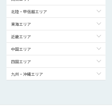
青森県
東京都
北陸・甲信越エリア
岩手県
神奈川県
新潟県
東海エリア
宮城県
埼玉県
富山県
岐阜県
近畿エリア
秋田県
千葉県
石川県
静岡県
滋賀県
中国エリア
山形県
茨城県
福井県
愛知県
京都府
鳥取県
四国エリア
福島県
群馬県
山梨県
三重県
大阪府
島根県
徳島県
九州・沖縄エリア
栃木県
長野県
兵庫県
岡山県
香川県
福岡県
奈良県
広島県
愛媛県
佐賀県
和歌山県
山口県
高知県
長崎県