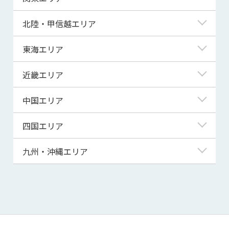
青森県
東京都
北陸・甲信越エリア
岩手県
神奈川県
新潟県
東海エリア
宮城県
埼玉県
富山県
岐阜県
近畿エリア
秋田県
千葉県
石川県
静岡県
滋賀県
中国エリア
山形県
茨城県
福井県
愛知県
京都府
鳥取県
四国エリア
福島県
群馬県
山梨県
三重県
大阪府
島根県
徳島県
九州・沖縄エリア
栃木県
長野県
兵庫県
岡山県
香川県
福岡県
奈良県
広島県
愛媛県
佐賀県
和歌山県
山口県
高知県
長崎県