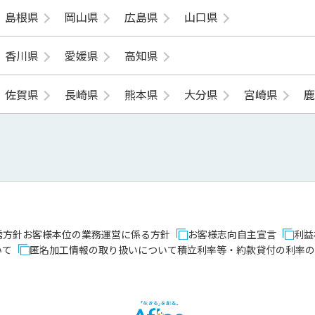
島根県
岡山県
広島県
山口県
香川県
愛媛県
高知県
佐賀県
長崎県
熊本県
大分県
宮崎県
誘方針
お客様本位の業務運営に係る方針
お客様志向自主宣言
利益
いて
匿名加工情報の取り扱いについて
積立利率等・約款貸付の利率の