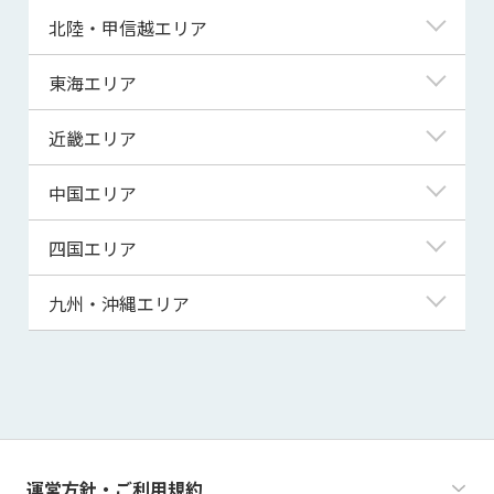
青森県
東京都
北陸・甲信越エリア
岩手県
神奈川県
新潟県
東海エリア
宮城県
埼玉県
富山県
岐阜県
近畿エリア
秋田県
千葉県
石川県
静岡県
滋賀県
中国エリア
山形県
茨城県
福井県
愛知県
京都府
鳥取県
四国エリア
福島県
群馬県
山梨県
三重県
大阪府
島根県
徳島県
九州・沖縄エリア
栃木県
長野県
兵庫県
岡山県
香川県
福岡県
奈良県
広島県
愛媛県
佐賀県
和歌山県
山口県
高知県
長崎県
運営方針・ご利用規約