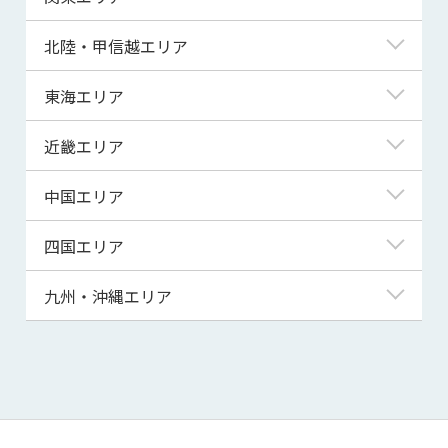
青森県
東京都
北陸・甲信越エリア
岩手県
神奈川県
新潟県
東海エリア
宮城県
埼玉県
富山県
岐阜県
近畿エリア
秋田県
千葉県
石川県
静岡県
滋賀県
中国エリア
山形県
茨城県
福井県
愛知県
京都府
鳥取県
四国エリア
福島県
群馬県
山梨県
三重県
大阪府
島根県
徳島県
九州・沖縄エリア
栃木県
長野県
兵庫県
岡山県
香川県
福岡県
奈良県
広島県
愛媛県
佐賀県
和歌山県
山口県
高知県
長崎県