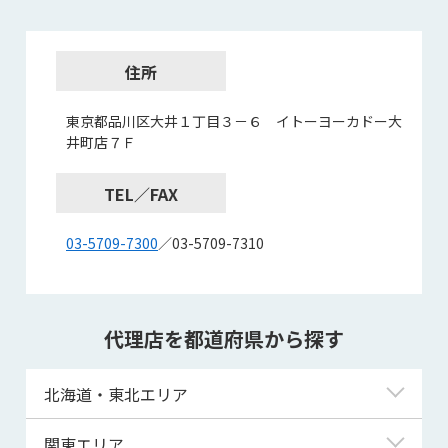
住所
東京都品川区大井１丁目３－６ イトーヨーカドー大
井町店７Ｆ
TEL／FAX
03-5709-7300
／03-5709-7310
代理店を都道府県から探す
北海道・東北エリア
北海道
関東エリア