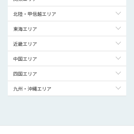
青森県
東京都
北陸・甲信越エリア
岩手県
神奈川県
新潟県
東海エリア
宮城県
埼玉県
富山県
岐阜県
近畿エリア
秋田県
千葉県
石川県
静岡県
滋賀県
中国エリア
山形県
茨城県
福井県
愛知県
京都府
鳥取県
四国エリア
福島県
群馬県
山梨県
三重県
大阪府
島根県
徳島県
九州・沖縄エリア
栃木県
長野県
兵庫県
岡山県
香川県
福岡県
奈良県
広島県
愛媛県
佐賀県
和歌山県
山口県
高知県
長崎県