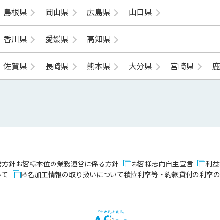
島根県
岡山県
広島県
山口県
香川県
愛媛県
高知県
佐賀県
長崎県
熊本県
大分県
宮崎県
誘方針
お客様本位の業務運営に係る方針
お客様志向自主宣言
利益
いて
匿名加工情報の取り扱いについて
積立利率等・約款貸付の利率の