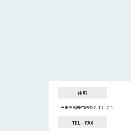
住所
三重県鈴鹿市西条８丁目７４
TEL／FAX