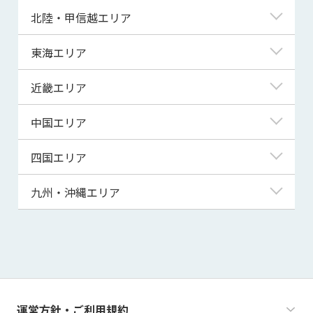
青森県
東京都
北陸・甲信越エリア
岩手県
神奈川県
新潟県
東海エリア
宮城県
埼玉県
富山県
岐阜県
近畿エリア
秋田県
千葉県
石川県
静岡県
滋賀県
中国エリア
山形県
茨城県
福井県
愛知県
京都府
鳥取県
四国エリア
福島県
群馬県
山梨県
三重県
大阪府
島根県
徳島県
九州・沖縄エリア
栃木県
長野県
兵庫県
岡山県
香川県
福岡県
奈良県
広島県
愛媛県
佐賀県
和歌山県
山口県
高知県
長崎県
運営方針・ご利用規約