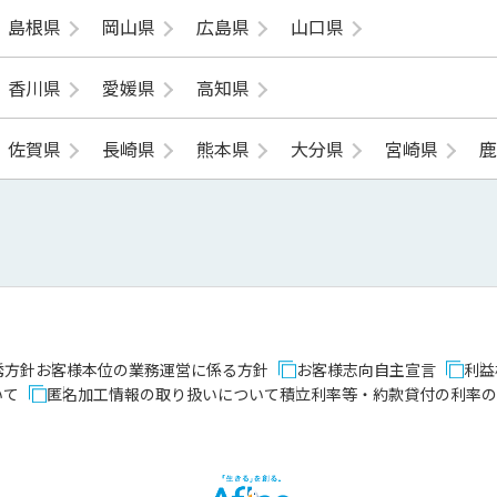
島根県
岡山県
広島県
山口県
香川県
愛媛県
高知県
佐賀県
長崎県
熊本県
大分県
宮崎県
誘方針
お客様本位の業務運営に係る方針
お客様志向自主宣言
利益
いて
匿名加工情報の取り扱いについて
積立利率等・約款貸付の利率の