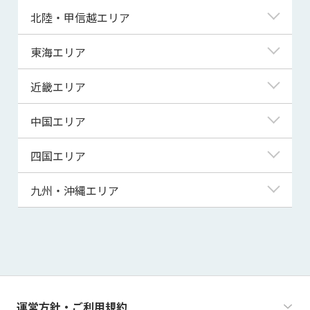
青森県
東京都
北陸・甲信越エリア
岩手県
神奈川県
新潟県
東海エリア
宮城県
埼玉県
富山県
岐阜県
近畿エリア
秋田県
千葉県
石川県
静岡県
滋賀県
中国エリア
山形県
茨城県
福井県
愛知県
京都府
鳥取県
四国エリア
福島県
群馬県
山梨県
三重県
大阪府
島根県
徳島県
九州・沖縄エリア
栃木県
長野県
兵庫県
岡山県
香川県
福岡県
奈良県
広島県
愛媛県
佐賀県
和歌山県
山口県
高知県
長崎県
運営方針・ご利用規約